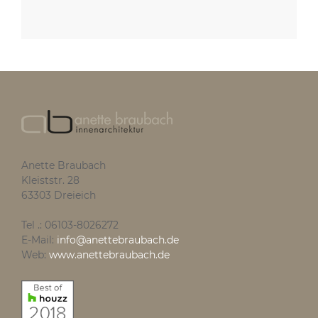
Anette Braubach
Kleiststr. 28
63303 Dreieich
Tel .: 06103-8026272
E-Mail:
info@anettebraubach.de
Web:
www.anettebraubach.de