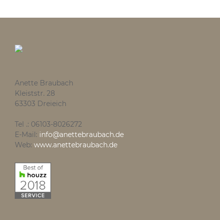
Anette Braubach
Kleiststr. 28
63303 Dreieich
Tel .: 06103-8026272
E-Mail:
info@anettebraubach.de
Web:
www.anettebraubach.de